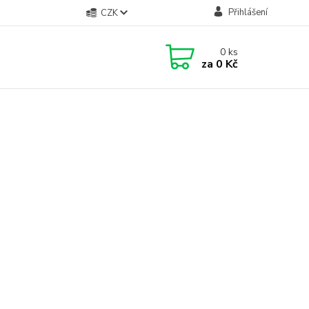
Přihlášení
CZK
0
ks
za
0 Kč