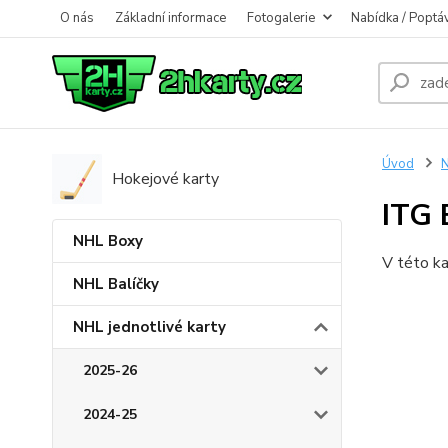
O nás
Základní informace
Fotogalerie
Nabídka / Poptá
Úvod
N
Hokejové karty
ITG 
NHL Boxy
V této ka
NHL Balíčky
NHL jednotlivé karty
2025-26
2024-25