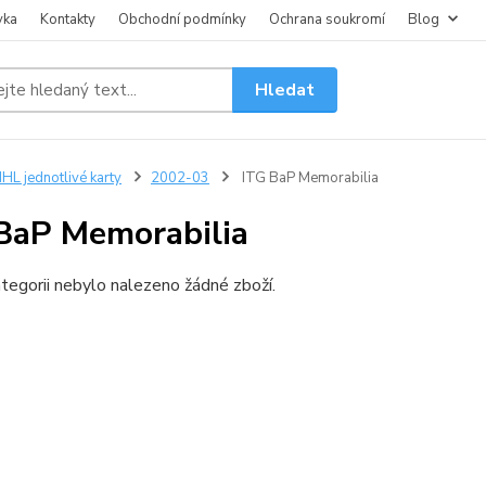
vka
Kontakty
Obchodní podmínky
Ochrana soukromí
Blog
Hledat
HL jednotlivé karty
2002-03
ITG BaP Memorabilia
BaP Memorabilia
tegorii nebylo nalezeno žádné zboží.