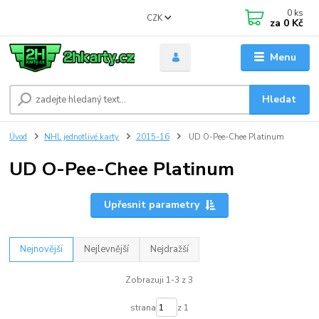
0
ks
CZK
za
0 Kč
Menu
Hledat
Úvod
NHL jednotlivé karty
2015-16
UD O-Pee-Chee Platinum
UD O-Pee-Chee Platinum
Upřesnit parametry
Nejnovější
Nejlevnější
Nejdražší
Zobrazuji 1-3 z 3
strana
z 1