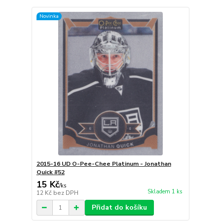
Novinka
2015-16 UD O-Pee-Chee Platinum - Jonathan
Quick #52
15 Kč
/
ks
Skladem 1 ks
12 Kč
bez DPH
Přidat do košíku