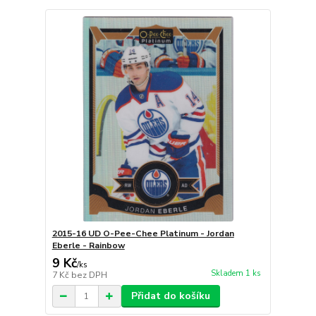
2015-16 UD O-Pee-Chee Platinum - Jordan
Eberle - Rainbow
9 Kč
/
ks
Skladem 1 ks
7 Kč
bez DPH
Přidat do košíku