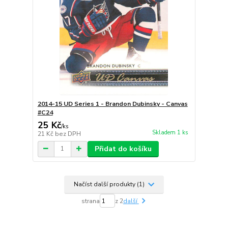
2014-15 UD Series 1 - Brandon Dubinsky - Canvas
#C24
25 Kč
/
ks
Skladem 1 ks
21 Kč
bez DPH
Přidat do košíku
Načíst další produkty (1)
strana
z 2
další