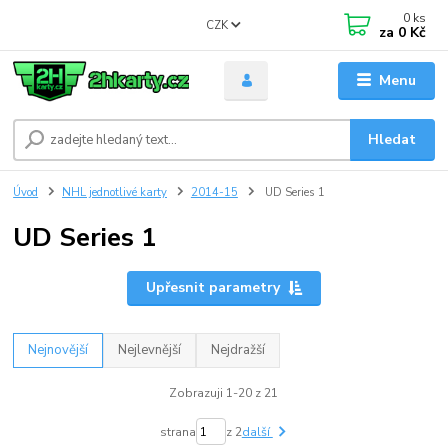
0
ks
CZK
za
0 Kč
Menu
Hledat
Úvod
NHL jednotlivé karty
2014-15
UD Series 1
UD Series 1
Upřesnit parametry
Nejnovější
Nejlevnější
Nejdražší
Zobrazuji 1-20 z 21
strana
z 2
další