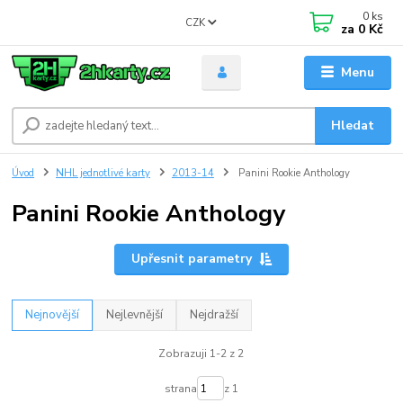
0
ks
CZK
za
0 Kč
Menu
Hledat
Úvod
NHL jednotlivé karty
2013-14
Panini Rookie Anthology
Panini Rookie Anthology
Upřesnit parametry
Nejnovější
Nejlevnější
Nejdražší
Zobrazuji 1-2 z 2
strana
z 1