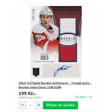
2013-14 Panini Rookie Anthology - Tomáš Jurčo -
Rookie Selections /249 #196
199 Kč
/
ks
Skladem 1 ks
164 Kč
bez DPH
Přidat do košíku