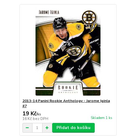
2013-14 Panini Rookie Anthology - Jarome Iginla
#7
19 Kč
/
ks
Skladem 1 ks
16 Kč
bez DPH
Přidat do košíku