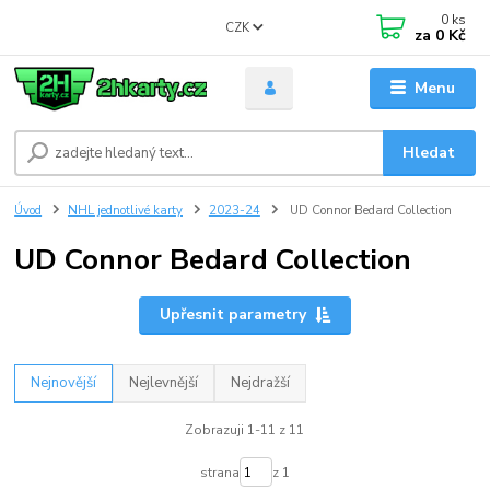
0
ks
CZK
za
0 Kč
Menu
Hledat
Úvod
NHL jednotlivé karty
2023-24
UD Connor Bedard Collection
UD Connor Bedard Collection
Upřesnit parametry
Nejnovější
Nejlevnější
Nejdražší
Zobrazuji 1-11 z 11
strana
z 1