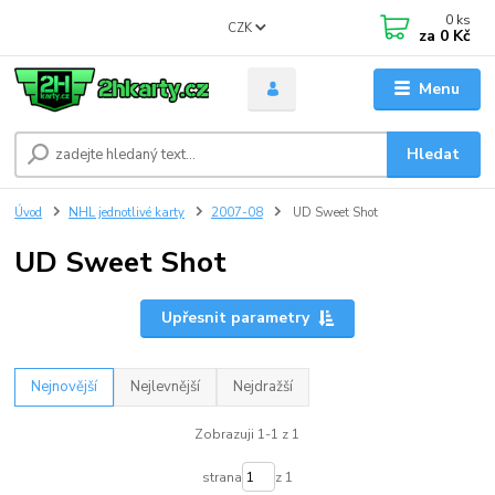
0
ks
CZK
za
0 Kč
Menu
Hledat
Úvod
NHL jednotlivé karty
2007-08
UD Sweet Shot
UD Sweet Shot
Upřesnit parametry
Nejnovější
Nejlevnější
Nejdražší
Zobrazuji 1-1 z 1
strana
z 1