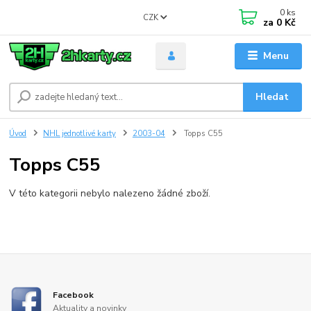
0
ks
CZK
za
0 Kč
Menu
Hledat
Úvod
NHL jednotlivé karty
2003-04
Topps C55
Topps C55
V této kategorii nebylo nalezeno žádné zboží.
Facebook
Aktuality a novinky