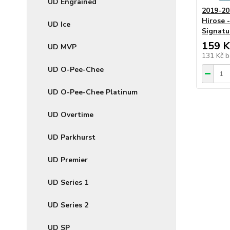
UD Engrained
2019-20
Hirose -
UD Ice
Signatu
159 K
UD MVP
131 Kč
b
UD O-Pee-Chee
UD O-Pee-Chee Platinum
UD Overtime
UD Parkhurst
UD Premier
UD Series 1
UD Series 2
UD SP