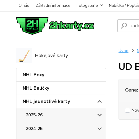
O nás
Základní informace
Fotogalerie
Nabídka / Poptá
Úvod
N
Hokejové karty
UD B
NHL Boxy
NHL Balíčky
Cena:
NHL jednotlivé karty
Nov
2025-26
2024-25