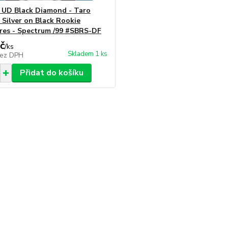
 UD Black Diamond - Taro
 Silver on Black Rookie
res - Spectrum /99 #SBRS-DF
č
/
ks
Skladem 1 ks
ez DPH
Přidat do košíku