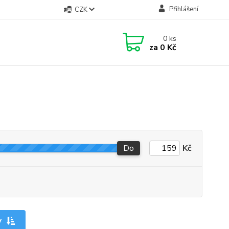
Přihlášení
CZK
0
ks
za
0 Kč
Do
Kč
y