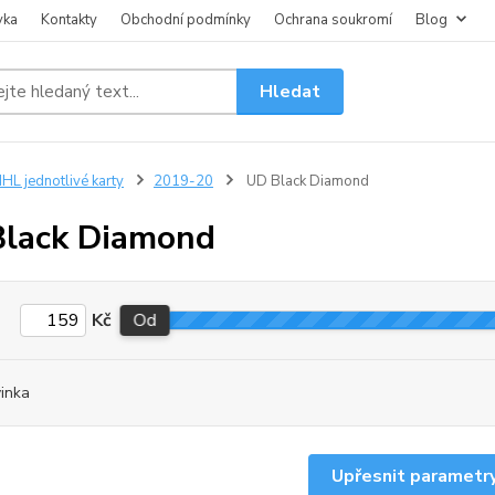
vka
Kontakty
Obchodní podmínky
Ochrana soukromí
Blog
Hledat
HL jednotlivé karty
2019-20
UD Black Diamond
lack Diamond
Kč
Od
inka
Upřesnit parametr