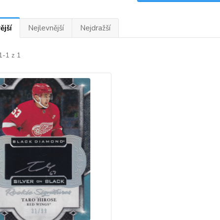
ější
Nejlevnější
Nejdražší
1-1 z 1