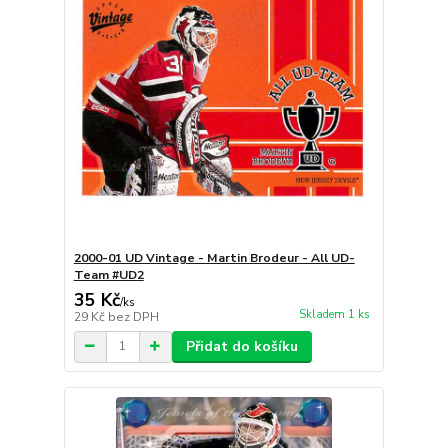
2000-01 UD Vintage - Martin Brodeur - All UD-
Team #UD2
35 Kč
/
ks
Skladem 1 ks
29 Kč
bez DPH
Přidat do košíku