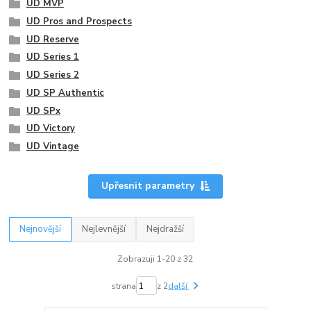
UD MVP
UD Pros and Prospects
UD Reserve
UD Series 1
UD Series 2
UD SP Authentic
UD SPx
UD Victory
UD Vintage
Upřesnit parametry
Nejnovější
Nejlevnější
Nejdražší
Zobrazuji 1-20 z 32
strana
z 2
další