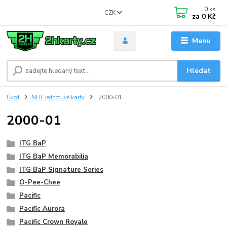
0
ks
CZK
za
0 Kč
Menu
Hledat
Úvod
NHL jednotlivé karty
2000-01
2000-01
ITG BaP
ITG BaP Memorabilia
ITG BaP Signature Series
O-Pee-Chee
Pacific
Pacific Aurora
Pacific Crown Royale