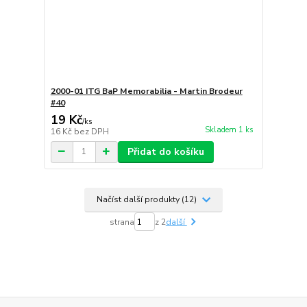
2000-01 ITG BaP Memorabilia - Martin Brodeur
#40
19 Kč
/
ks
Skladem 1 ks
16 Kč
bez DPH
Přidat do košíku
Načíst další produkty (12)
strana
z 2
další