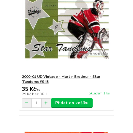
2000-01 UD Vintage - Martin Brodeur - Star
Tandems #S4B
35 Kč
/
ks
Skladem 1 ks
29 Kč
bez DPH
Přidat do košíku