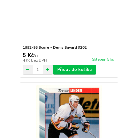
1992-93 Score - Denis Savard #202
5 Kč
/
ks
Skladem 5 ks
4 Kč
bez DPH
Přidat do košíku