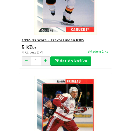
1992-93 Score - Trevor Linden #305
5 Kč
/
ks
Skladem 1 ks
4 Kč
bez DPH
Přidat do košíku