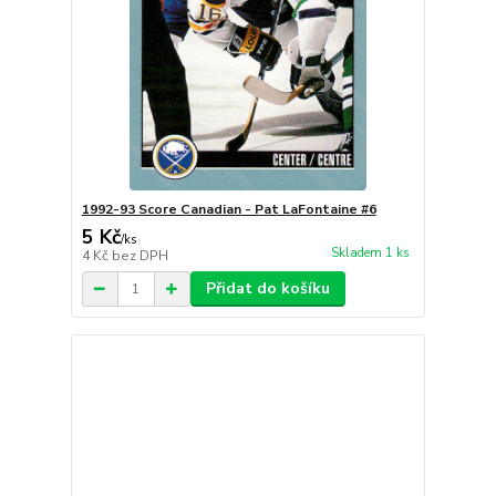
1992-93 Score Canadian - Pat LaFontaine #6
5 Kč
/
ks
Skladem 1 ks
4 Kč
bez DPH
Přidat do košíku