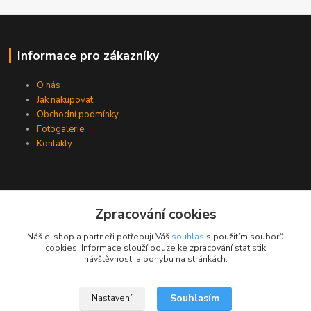
Informace pro zákazníky
O nás
Jak nakupovat
Obchodní podmínky
Fotogalerie
Kontakty
Zpracování cookies
Náš e-shop a partneři potřebují Váš
souhlas
s použitím souborů
cookies. Informace slouží pouze ke zpracování statistik
návštěvnosti a pohybu na stránkách.
Souhlasím
Nastavení