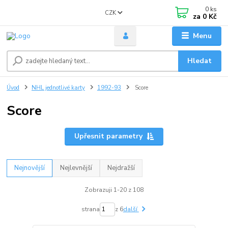
0
ks
CZK
za
0 Kč
Menu
Hledat
Úvod
NHL jednotlivé karty
1992-93
Score
Score
Upřesnit parametry
Nejnovější
Nejlevnější
Nejdražší
Zobrazuji 1-20 z 108
strana
z 6
další