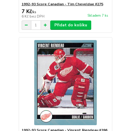
1992-93 Score Canadian - Tim Cheveldae #275
7 Kč
/
ks
Skladem 7 ks
6 Kč
bez DPH
Přidat do košíku
1992-93 Score Canadian - Vincent Riendeau #396