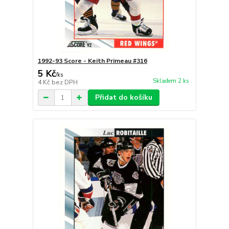
1992-93 Score - Keith Primeau #316
5 Kč
/
ks
Skladem 2 ks
4 Kč
bez DPH
Přidat do košíku