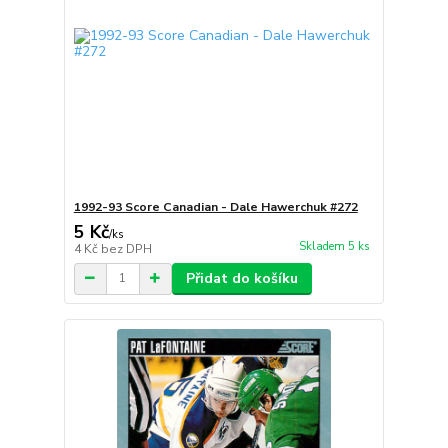
1992-93 Score Canadian - Dale Hawerchuk #272
5 Kč
/
ks
Skladem 5 ks
4 Kč
bez DPH
Přidat do košíku