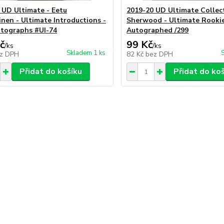
 UD Ultimate - Eetu
2019-20 UD Ultimate Collect
inen - Ultimate Introductions -
Sherwood - Ultimate Rooki
tographs #UI-74
Autographed /299
č
99 Kč
/
ks
/
ks
Skladem 1 ks
z DPH
82 Kč
bez DPH
Přidat do košíku
Přidat do ko