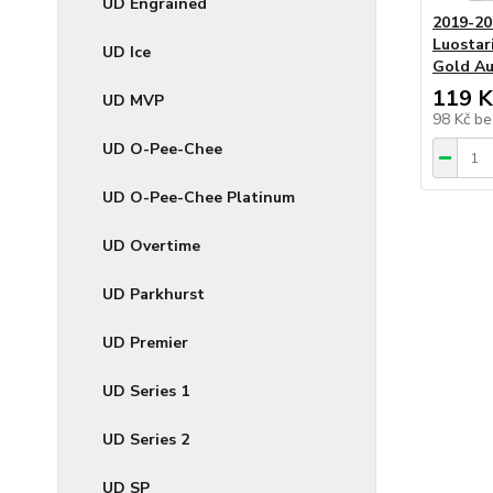
UD Engrained
2019-20
Luostar
UD Ice
Gold Au
119 K
UD MVP
98 Kč
be
UD O-Pee-Chee
UD O-Pee-Chee Platinum
UD Overtime
UD Parkhurst
UD Premier
UD Series 1
UD Series 2
UD SP