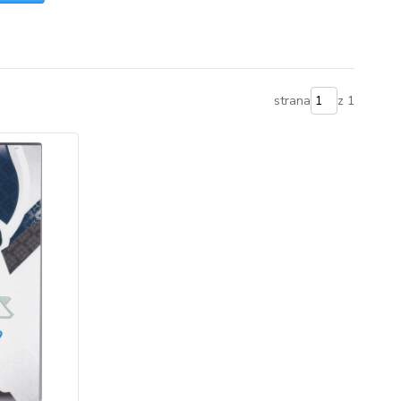
strana
z 1