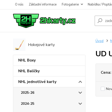
O nás
Základní informace
Fotogalerie
Nabídka / Poptá
Úvod
N
Hokejové karty
UD U
NHL Boxy
NHL Balíčky
Cena:
NHL jednotlivé karty
Nov
2025-26
2024-25