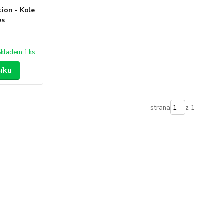
ion - Kole
es
Skladem 1 ks
šíku
strana
z 1