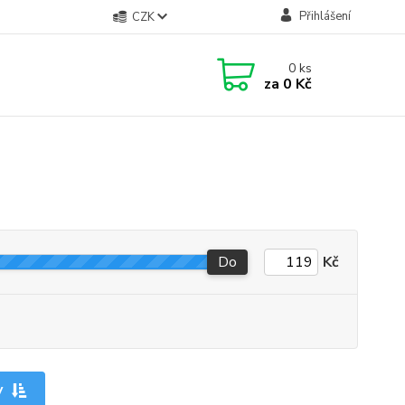
Přihlášení
CZK
0
ks
za
0 Kč
Do
Kč
y