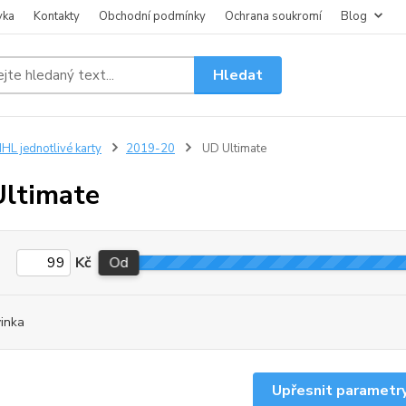
vka
Kontakty
Obchodní podmínky
Ochrana soukromí
Blog
Hledat
HL jednotlivé karty
2019-20
UD Ultimate
ltimate
Kč
Od
inka
Upřesnit parametr