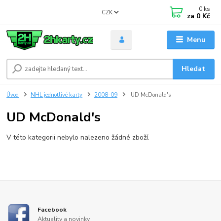
0
ks
CZK
za
0 Kč
Menu
Hledat
Úvod
NHL jednotlivé karty
2008-09
UD McDonald's
UD McDonald's
V této kategorii nebylo nalezeno žádné zboží.
Facebook
Aktuality a novinky