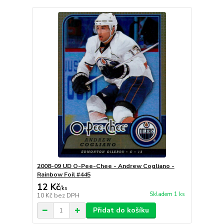
2008-09 UD O-Pee-Chee - Andrew Cogliano -
Rainbow Foil #445
12 Kč
/
ks
Skladem 1 ks
10 Kč
bez DPH
Přidat do košíku