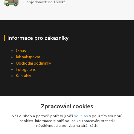
U objednávek od 1500kč
Informace pro zákazníky
O nás
Jak nakupovat
Obchodní podmínky
Fotogalerie
Kontakty
Zpracování cookies
Náš e-shop a partneři potřebují Váš
souhlas
s použitím souborů
cookies. Informace slouží pouze ke zpracování statistik
návštěvnosti a pohybu na stránkách.