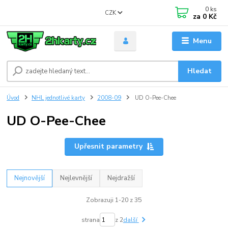
0
ks
CZK
za
0 Kč
Menu
Hledat
Úvod
NHL jednotlivé karty
2008-09
UD O-Pee-Chee
UD O-Pee-Chee
Upřesnit parametry
Nejnovější
Nejlevnější
Nejdražší
Zobrazuji 1-20 z 35
strana
z 2
další