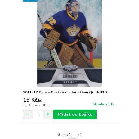
2011-12 Panini Certified - Jonathan Quick #13
15 Kč
/
ks
Skladem 1 ks
12 Kč
bez DPH
Přidat do košíku
strana
z 1