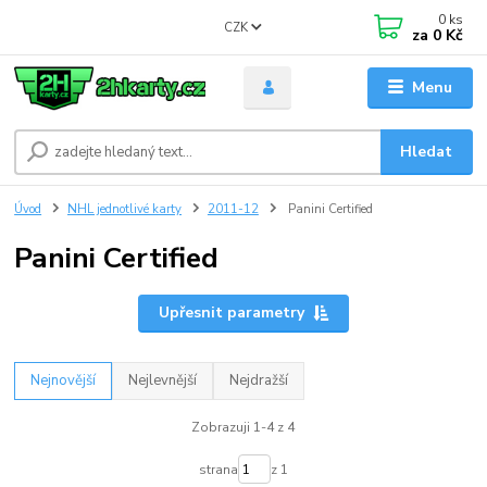
0
ks
CZK
za
0 Kč
Menu
Hledat
Úvod
NHL jednotlivé karty
2011-12
Panini Certified
Panini Certified
Upřesnit parametry
Nejnovější
Nejlevnější
Nejdražší
Zobrazuji 1-4 z 4
strana
z 1