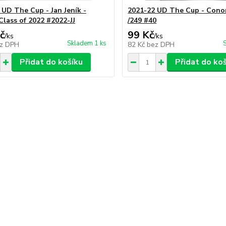
 UD The Cup - Jan Jeník -
2021-22 UD The Cup - Cono
Class of 2022 #2022-JJ
/249 #40
č
99 Kč
/
ks
/
ks
Skladem 1 ks
z DPH
82 Kč
bez DPH
Přidat do košíku
Přidat do ko