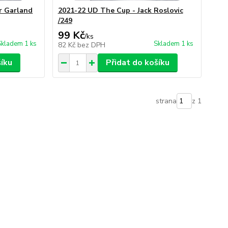
r Garland
2021-22 UD The Cup - Jack Roslovic
/249
99 Kč
/
ks
Skladem 1 ks
Skladem 1 ks
82 Kč
bez DPH
šíku
Přidat do košíku
strana
z 1