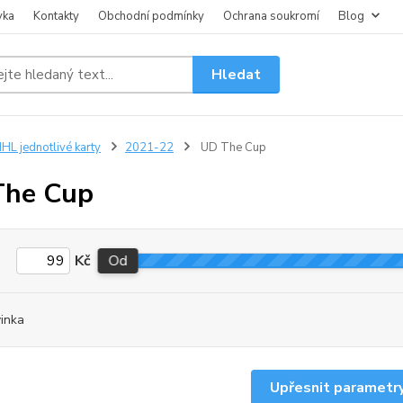
vka
Kontakty
Obchodní podmínky
Ochrana soukromí
Blog
Hledat
HL jednotlivé karty
2021-22
UD The Cup
The Cup
Kč
Od
inka
Upřesnit parametr