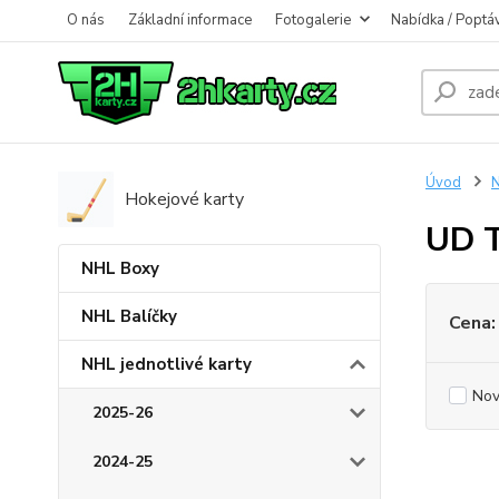
O nás
Základní informace
Fotogalerie
Nabídka / Poptá
Úvod
N
Hokejové karty
UD 
NHL Boxy
NHL Balíčky
Cena:
NHL jednotlivé karty
Nov
2025-26
2024-25