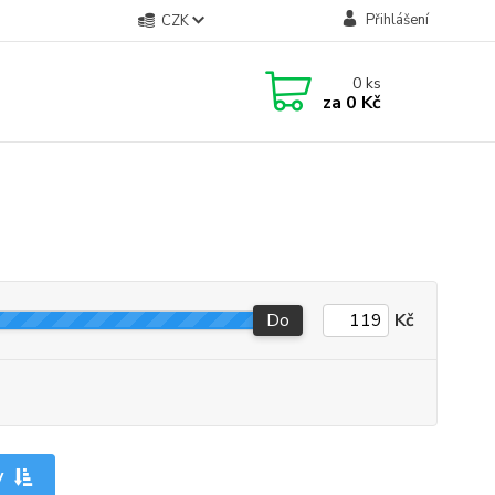
Přihlášení
CZK
0
ks
za
0 Kč
Do
Kč
y