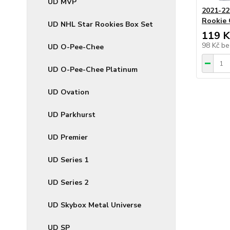
UD MVP
2021-22
Rookie 
UD NHL Star Rookies Box Set
119 K
98 Kč
be
UD O-Pee-Chee
UD O-Pee-Chee Platinum
UD Ovation
UD Parkhurst
UD Premier
UD Series 1
UD Series 2
UD Skybox Metal Universe
UD SP