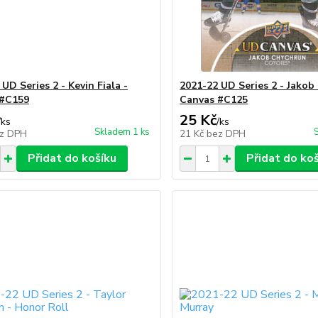
UD Series 2 - Kevin Fiala -
2021-22 UD Series 2 - Jakob
 #C159
Canvas #C125
25 Kč
/
ks
/
ks
Skladem 1 ks
z DPH
21 Kč
bez DPH
Přidat do košíku
Přidat do ko