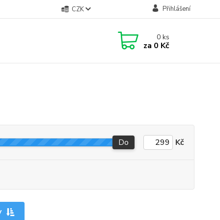
Přihlášení
CZK
0
ks
za
0 Kč
Do
Kč
y