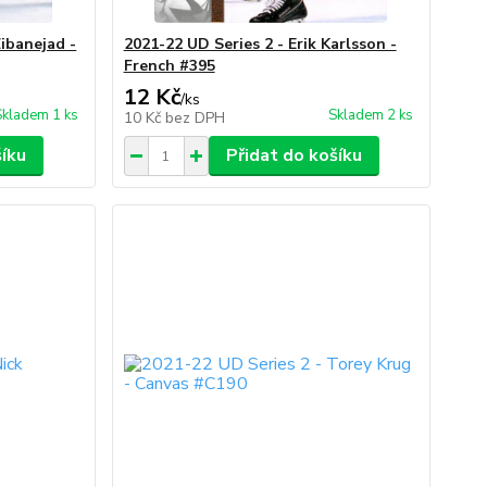
Zibanejad -
2021-22 UD Series 2 - Erik Karlsson -
French #395
12 Kč
/
ks
Skladem 1 ks
Skladem 2 ks
10 Kč
bez DPH
šíku
Přidat do košíku