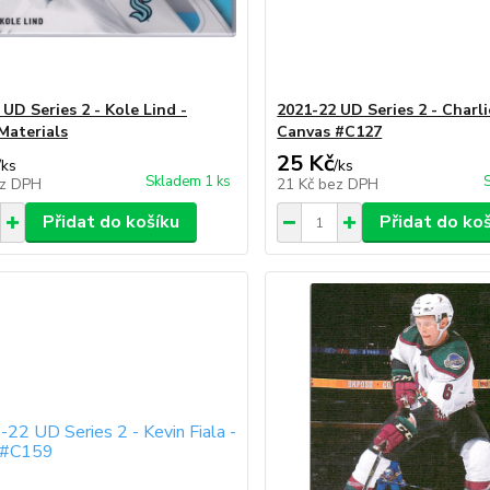
UD Series 2 - Kole Lind -
2021-22 UD Series 2 - Charl
Materials
Canvas #C127
25 Kč
/
ks
/
ks
Skladem 1 ks
z DPH
21 Kč
bez DPH
Přidat do košíku
Přidat do ko