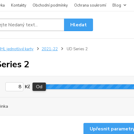
vka
Kontakty
Obchodní podmínky
Ochrana soukromí
Blog
Hledat
HL jednotlivé karty
2021-22
UD Series 2
eries 2
Kč
Od
inka
Upřesnit parametr