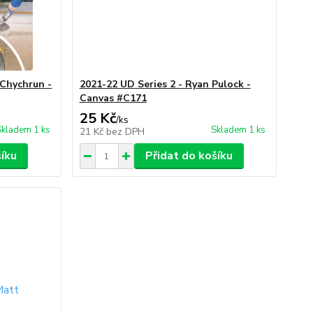
 Chychrun -
2021-22 UD Series 2 - Ryan Pulock -
Canvas #C171
25 Kč
/
ks
Skladem 1 ks
Skladem 1 ks
21 Kč
bez DPH
šíku
Přidat do košíku