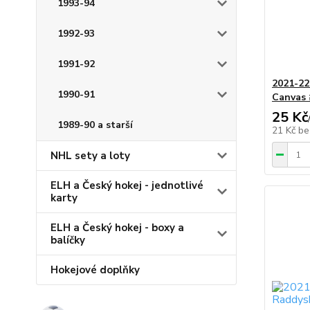
1993-94
1992-93
1991-92
2021-22 
1990-91
Canvas
25 Kč
1989-90 a starší
21 Kč
be
NHL sety a loty
ELH a Český hokej - jednotlivé
karty
ELH a Český hokej - boxy a
balíčky
Hokejové doplňky