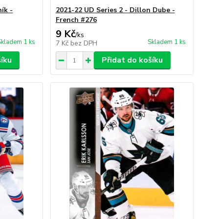
ík -
2021-22 UD Series 2 - Dillon Dube -
French #276
9 Kč
/
ks
Skladem 1 ks
Skladem 1 ks
7 Kč
bez DPH
šíku
Přidat do košíku