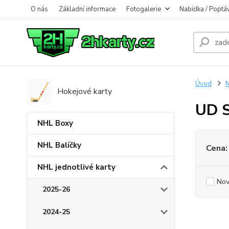
O nás
Základní informace
Fotogalerie
Nabídka / Poptá
Úvod
N
Hokejové karty
UD S
NHL Boxy
NHL Balíčky
Cena:
NHL jednotlivé karty
Nov
2025-26
2024-25