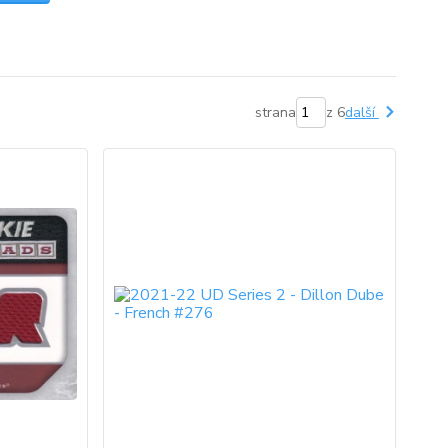
strana
z 6
další