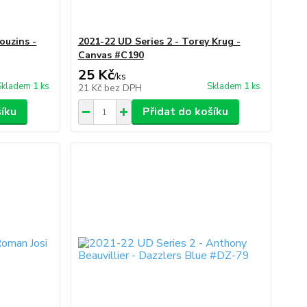
ouzins -
2021-22 UD Series 2 - Torey Krug -
Canvas #C190
25 Kč
/
ks
Skladem 1 ks
Skladem 1 ks
21 Kč
bez DPH
šíku
Přidat do košíku