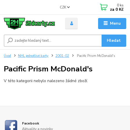
0
ks
CZK
za
0 Kč
Menu
Hledat
Úvod
NHL jednotlivé karty
2001-02
Pacific Prism McDonald's
Pacific Prism McDonald's
V této kategorii nebylo nalezeno žádné zboží.
Facebook
Aktuality a novinky