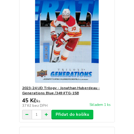
2023-24 UD Trilogy - Jonathan Huberdeau -
Generations Blue /349 #TG-15B
45 Kč
/
ks
Skladem 1 ks
37 Kč
bez DPH
Přidat do košíku