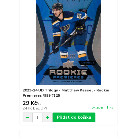
2023-24 UD Trilogy - Matthew Kessel - Rookie
Premieres /999 #125
29 Kč
/
ks
Skladem 1 ks
24 Kč
bez DPH
Přidat do košíku