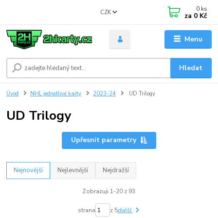
0
ks
CZK
za
0 Kč
Menu
Hledat
Úvod
NHL jednotlivé karty
2023-24
UD Trilogy
UD Trilogy
Upřesnit parametry
Nejnovější
Nejlevnější
Nejdražší
Zobrazuji 1-20 z 93
strana
z 5
další