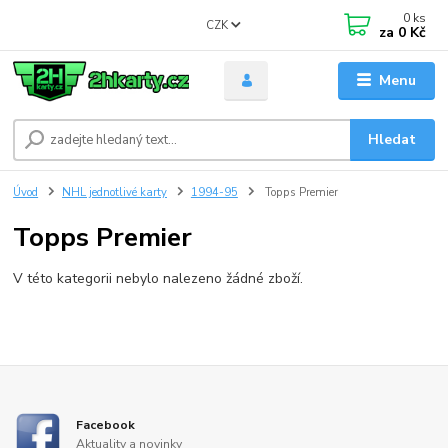
0
ks
CZK
za
0 Kč
Menu
Hledat
Úvod
NHL jednotlivé karty
1994-95
Topps Premier
Topps Premier
V této kategorii nebylo nalezeno žádné zboží.
Facebook
Aktuality a novinky