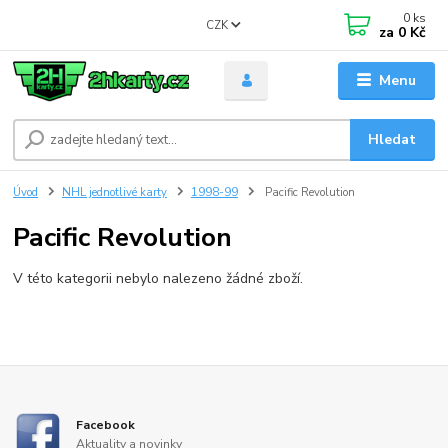
0
ks
CZK
za
0 Kč
Menu
Hledat
Úvod
NHL jednotlivé karty
1998-99
Pacific Revolution
Pacific Revolution
V této kategorii nebylo nalezeno žádné zboží.
Facebook
Aktuality a novinky