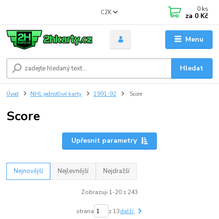
0
ks
CZK
za
0 Kč
Menu
Hledat
Úvod
NHL jednotlivé karty
1991-92
Score
Score
Upřesnit parametry
Nejnovější
Nejlevnější
Nejdražší
Zobrazuji 1-20 z 243
strana
z 13
další