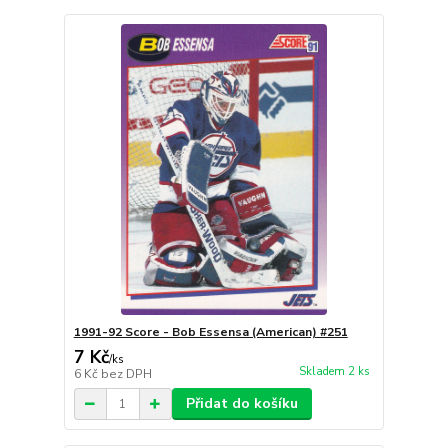
1991-92 Score - Bob Essensa (American) #251
7 Kč
/
ks
Skladem 2 ks
6 Kč
bez DPH
Přidat do košíku