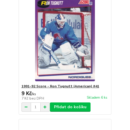
1991-92 Score - Ron Tugnutt (American) #41
9 Kč
/
ks
Skladem 6 ks
7 Kč
bez DPH
Přidat do košíku