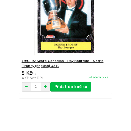
1991-92 Score Canadian - Ray Bourque - Norris
Trophy (English) #319
5 Kč
/
ks
Skladem 5 ks
4 Kč
bez DPH
Přidat do košíku