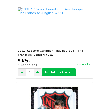
1991-92 Score Canadian - Ray Bourque - The
Franchise (English) #331
5 Kč
/
ks
Skladem 2 ks
4 Kč
bez DPH
Přidat do košíku