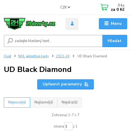
0
ks
CZK
za
0 Kč
Menu
Hledat
Úvod
NHL jednotlivé karty
2023-24
UD Black Diamond
UD Black Diamond
Upřesnit parametry
Nejnovější
Nejlevnější
Nejdražší
Zobrazuji 1-7 z 7
strana
z 1