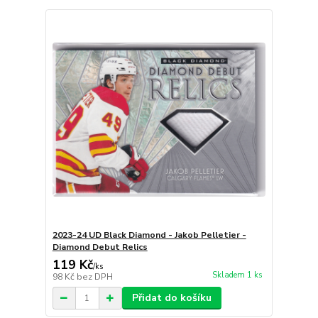
2023-24 UD Black Diamond - Jakob Pelletier -
Diamond Debut Relics
119 Kč
/
ks
Skladem 1 ks
98 Kč
bez DPH
Přidat do košíku