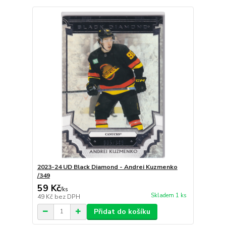
2023-24 UD Black Diamond - Andrei Kuzmenko
/349
59 Kč
/
ks
Skladem 1 ks
49 Kč
bez DPH
Přidat do košíku