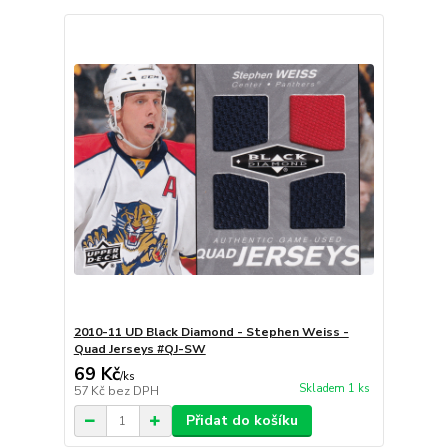
2010-11 UD Black Diamond - Stephen Weiss -
Quad Jerseys #QJ-SW
69 Kč
/
ks
Skladem 1 ks
57 Kč
bez DPH
Přidat do košíku