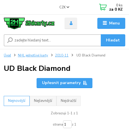
0
ks
CZK
za
0 Kč
Menu
Hledat
Úvod
NHL jednotlivé karty
2010-11
UD Black Diamond
UD Black Diamond
Upřesnit parametry
Nejnovější
Nejlevnější
Nejdražší
Zobrazuji 1-1 z 1
strana
z 1