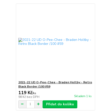
2021-22 UD O-Pee-Chee - Braden Holtby - Retro
Black Border /100 #59
119 Kč
/
ks
Skladem 1 ks
98 Kč
bez DPH
Přidat do košíku