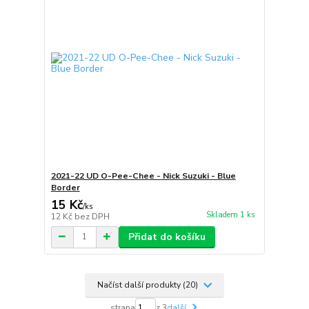
2021-22 UD O-Pee-Chee - Nick Suzuki - Blue
Border
15 Kč
/
ks
Skladem 1 ks
12 Kč
bez DPH
Přidat do košíku
Načíst další produkty (20)
strana
z 3
další