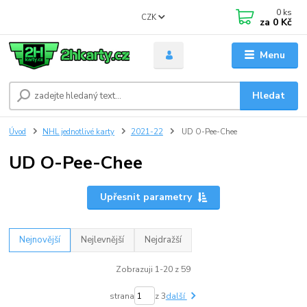
0
ks
CZK
za
0 Kč
Menu
Hledat
Úvod
NHL jednotlivé karty
2021-22
UD O-Pee-Chee
UD O-Pee-Chee
Upřesnit parametry
Nejnovější
Nejlevnější
Nejdražší
Zobrazuji 1-20 z 59
strana
z 3
další