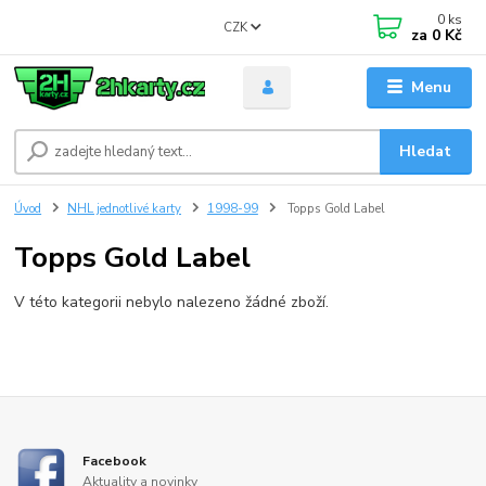
0
ks
CZK
za
0 Kč
Menu
Hledat
Úvod
NHL jednotlivé karty
1998-99
Topps Gold Label
Topps Gold Label
V této kategorii nebylo nalezeno žádné zboží.
Facebook
Aktuality a novinky