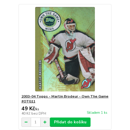
2003-04 Topps - Martin Brodeur - Own The Game
#OTG11
49 Kč
/
ks
Skladem 1 ks
40 Kč
bez DPH
Přidat do košíku