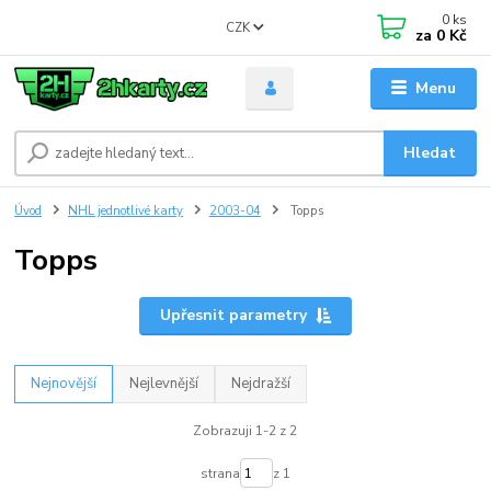
0
ks
CZK
za
0 Kč
Menu
Hledat
Úvod
NHL jednotlivé karty
2003-04
Topps
Topps
Upřesnit parametry
Nejnovější
Nejlevnější
Nejdražší
Zobrazuji 1-2 z 2
strana
z 1