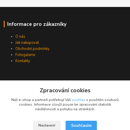
Informace pro zákazníky
O nás
Jak nakupovat
Obchodní podmínky
Fotogalerie
Kontakty
Zpracování cookies
Náš e-shop a partneři potřebují Váš
souhlas
s použitím souborů
cookies. Informace slouží pouze ke zpracování statistik
návštěvnosti a pohybu na stránkách.
Souhlasím
Nastavení