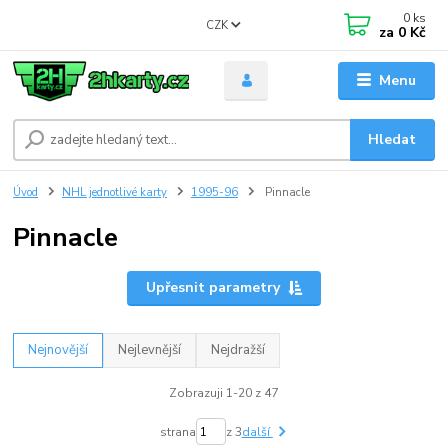
0
ks
CZK
za
0 Kč
Menu
Hledat
Úvod
NHL jednotlivé karty
1995-96
Pinnacle
Pinnacle
Upřesnit parametry
Nejnovější
Nejlevnější
Nejdražší
Zobrazuji 1-20 z 47
strana
z 3
další