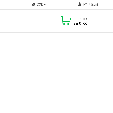
Přihlášení
CZK
0
ks
za
0 Kč