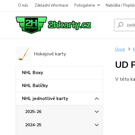
O nás
Základní informace
Fotogalerie
Nabídka / Poptá
Úvod
N
Hokejové karty
UD 
NHL Boxy
V této ka
NHL Balíčky
NHL jednotlivé karty
2025-26
2024-25