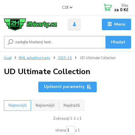
0
ks
CZK
za
0 Kč
Menu
Hledat
Úvod
NHL jednotlivé karty
2015-16
UD Ultimate Collection
UD Ultimate Collection
Upřesnit parametry
Nejnovější
Nejlevnější
Nejdražší
Zobrazuji 1-1 z 1
strana
z 1