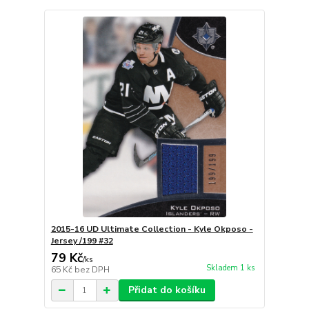
2015-16 UD Ultimate Collection - Kyle Okposo -
Jersey /199 #32
79 Kč
/
ks
Skladem 1 ks
65 Kč
bez DPH
Přidat do košíku