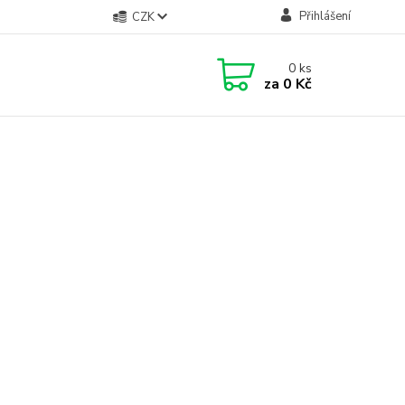
Přihlášení
CZK
0
ks
za
0 Kč