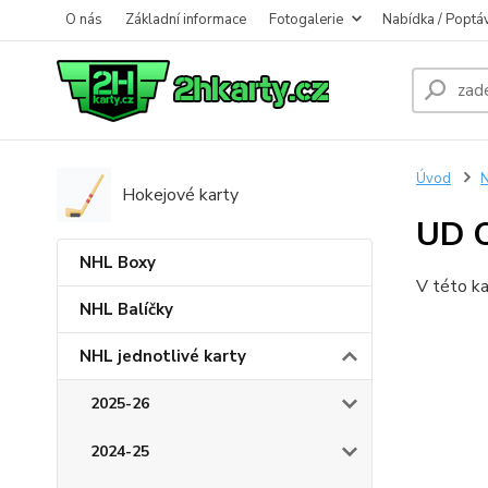
O nás
Základní informace
Fotogalerie
Nabídka / Poptá
Úvod
N
Hokejové karty
UD 
NHL Boxy
V této ka
NHL Balíčky
NHL jednotlivé karty
2025-26
2024-25