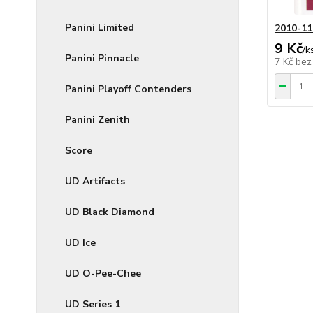
Panini Limited
2010-11
9 Kč
/
k
Panini Pinnacle
7 Kč
bez
Panini Playoff Contenders
Panini Zenith
Score
UD Artifacts
UD Black Diamond
UD Ice
UD O-Pee-Chee
UD Series 1