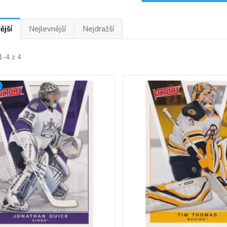
ější
Nejlevnější
Nejdražší
1-4 z 4