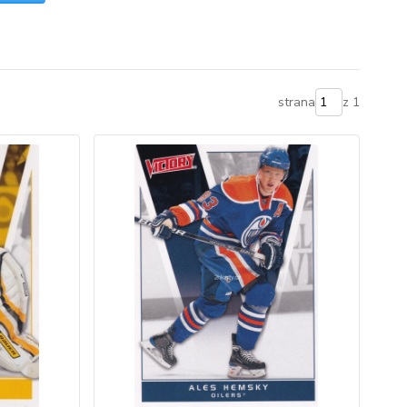
strana
z 1