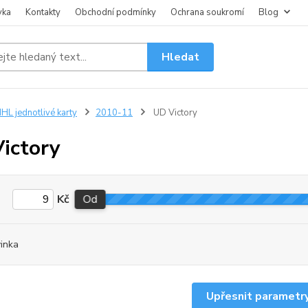
vka
Kontakty
Obchodní podmínky
Ochrana soukromí
Blog
Hledat
HL jednotlivé karty
2010-11
UD Victory
ictory
Kč
Od
inka
Upřesnit parametr