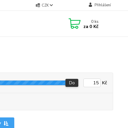
Přihlášení
CZK
0
ks
za
0 Kč
Do
Kč
y