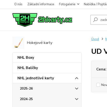
O nás
Základní informace
Fotogalerie
Nabídka / Poptá
Úvod
N
Hokejové karty
UD V
NHL Boxy
NHL Balíčky
Cena:
NHL jednotlivé karty
Nov
2025-26
2024-25