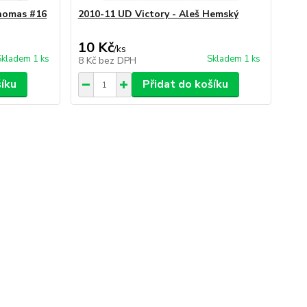
Thomas #16
2010-11 UD Victory - Aleš Hemský
10 Kč
/
ks
Skladem 1 ks
Skladem 1 ks
8 Kč
bez DPH
šíku
Přidat do košíku