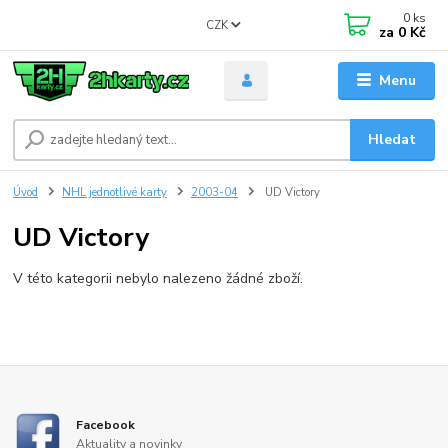
0
ks
CZK
za
0 Kč
Menu
Hledat
Úvod
NHL jednotlivé karty
2003-04
UD Victory
UD Victory
V této kategorii nebylo nalezeno žádné zboží.
Facebook
Aktuality a novinky