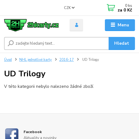
0
ks
CZK
za
0 Kč
Menu
Hledat
Úvod
NHL jednotlivé karty
2016-17
UD Trilogy
UD Trilogy
V této kategorii nebylo nalezeno žádné zboží.
Facebook
Aktuality a novinky