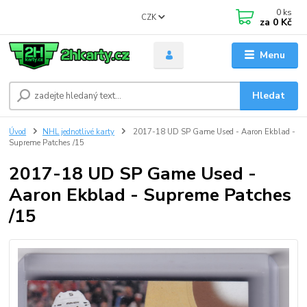
0
ks
CZK
za
0 Kč
Menu
Hledat
Úvod
NHL jednotlivé karty
2017-18 UD SP Game Used - Aaron Ekblad -
Supreme Patches /15
2017-18 UD SP Game Used -
Aaron Ekblad - Supreme Patches
/15