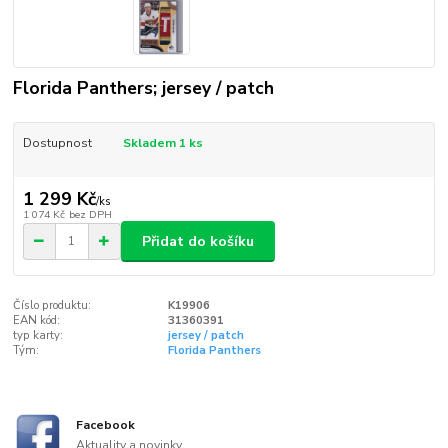
Florida Panthers; jersey / patch
Dostupnost
Skladem 1 ks
1 299 Kč
/
ks
1 074 Kč
bez DPH
Přidat do košíku
Číslo produktu:
K19906
EAN kód:
31360391
typ karty:
jersey / patch
Tým:
Florida Panthers
Facebook
Aktuality a novinky